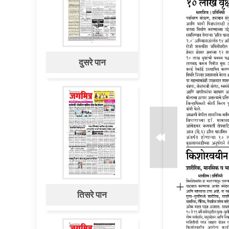
दुसरे पान
तिसरे पान