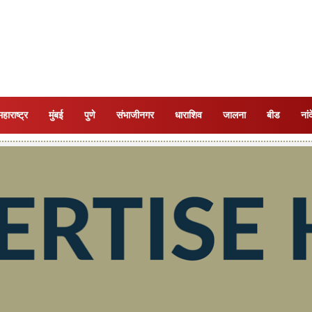
महाराष्ट्र
मुंबई
पुणे
संभाजीनगर
धाराशिव
जालना
बीड
नां