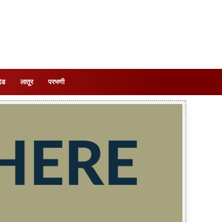
देड
लातूर
परभणी